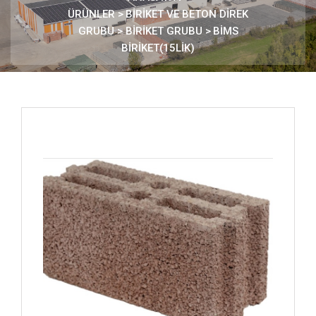
ÜRÜNLER
>
BİRİKET VE BETON DİREK
GRUBU >
BİRİKET GRUBU
>
BİMS
BİRİKET(15LİK)