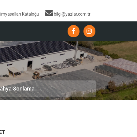
Kimyasalları Kataloğu
bilgi@yazlar.com.tr
ahya Sonlama
DET