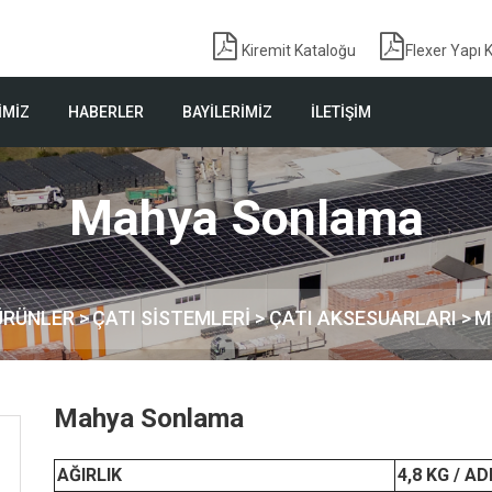
Kiremit Kataloğu
Flexer Yapı 
İMİZ
HABERLER
BAYİLERİMİZ
İLETİŞİM
Mahya Sonlama
ÜRÜNLER
>
ÇATI SİSTEMLERİ >
ÇATI AKSESUARLARI
>
M
Mahya Sonlama
AĞIRLIK
4,8 KG / A