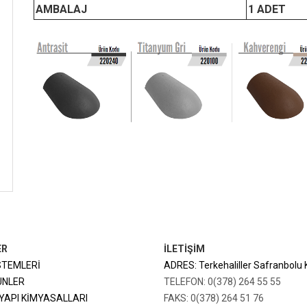
AMBALAJ
1 ADET
ER
İLETİŞİM
STEMLERİ
ADRES: Terkehaliller Safranbolu
ÜNLER
TELEFON: 0(378) 264 55 55
YAPI KİMYASALLARI
FAKS: 0(378) 264 51 76