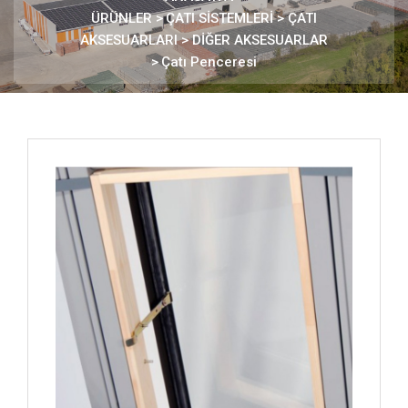
ÜRÜNLER
>
ÇATI SİSTEMLERİ >
ÇATI
AKSESUARLARI >
DİĞER AKSESUARLAR
>
Çatı Penceresi