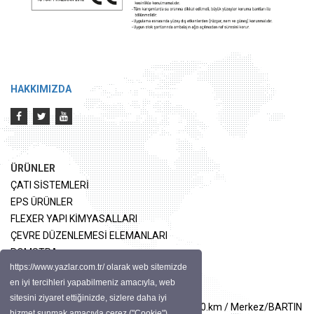
HAKKIMIZDA
ÜRÜNLER
ÇATI SİSTEMLERİ
EPS ÜRÜNLER
FLEXER YAPI KİMYASALLARI
ÇEVRE DÜZENLEMESİ ELEMANLARI
POMSTRA
https://www.yazlar.com.tr/ olarak web sitemizde
en iyi tercihleri yapabilmeniz amacıyla, web
İLETİŞİM
sitesini ziyaret ettiğinizde, sizlere daha iyi
ADRES: Terkehaliller Safranbolu Karayolu 10.km / Merkez/BARTIN
hizmet sunmak amacıyla çerez ("Cookie")