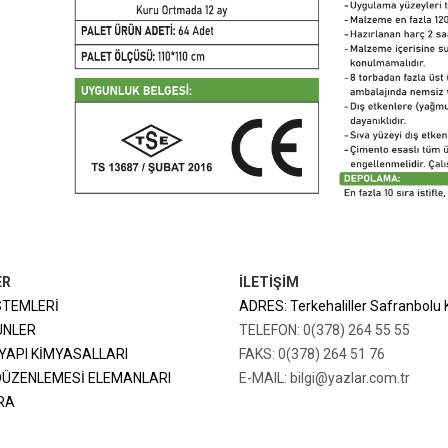
ER
İLETİŞİM
STEMLERİ
ADRES: Terkehaliller Safranbolu
ÜNLER
TELEFON: 0(378) 264 55 55
YAPI KİMYASALLARI
FAKS: 0(378) 264 51 76
DÜZENLEMESİ ELEMANLARI
E-MAIL: bilgi@yazlar.com.tr
RA