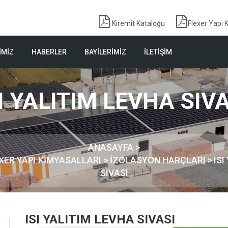
Kiremit Kataloğu
Flexer Yapı 
İMİZ
HABERLER
BAYİLERİMİZ
İLETİŞİM
I YALITIM LEVHA SIV
ANASAYFA >
XER YAPI KİMYASALLARI >
İZOLASYON HARÇLARI
>
ISI
SIVASI
ISI YALITIM LEVHA SIVASI