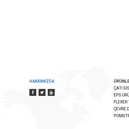
HAKKIMIZDA
ÜRÜNL
ÇATI Sİ
EPS ÜR
FLEXER 
ÇEVRE 
POMST