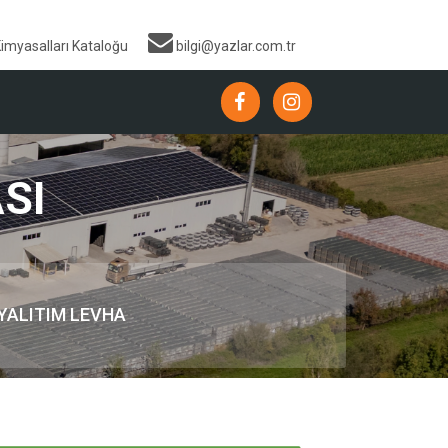
Kimyasalları Kataloğu
bilgi@yazlar.com.tr
ASI
 YALITIM LEVHA