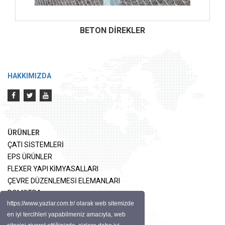
BETON DİREKLER
HAKKIMIZDA
ÜRÜNLER
ÇATI SİSTEMLERİ
EPS ÜRÜNLER
FLEXER YAPI KİMYASALLARI
ÇEVRE DÜZENLEMESİ ELEMANLARI
POMSTRA
https://www.yazlar.com.tr/ olarak web sitemizde
en iyi tercihleri yapabilmeniz amacıyla, web
İLETİŞİM