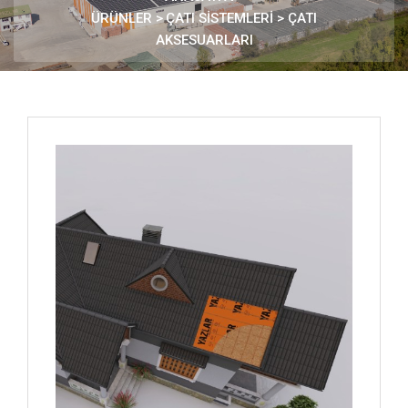
ÜRÜNLER
>
ÇATI SİSTEMLERİ >
ÇATI
AKSESUARLARI