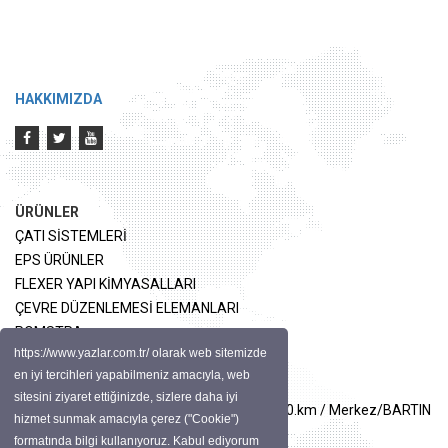
HAKKIMIZDA
ÜRÜNLER
ÇATI SİSTEMLERİ
EPS ÜRÜNLER
FLEXER YAPI KİMYASALLARI
ÇEVRE DÜZENLEMESİ ELEMANLARI
POMSTRA
https://www.yazlar.com.tr/ olarak web sitemizde
en iyi tercihleri yapabilmeniz amacıyla, web
İLETİŞİM
sitesini ziyaret ettiğinizde, sizlere daha iyi
ADRES: Terkehaliller Safranbolu Karayolu 10.km / Merkez/BARTIN
hizmet sunmak amacıyla çerez ("Cookie")
TELEFON: 0(378) 264 55 55
formatında bilgi kullanıyoruz. Kabul ediyorum