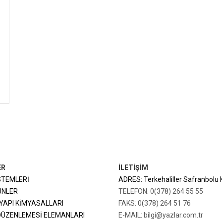
ER
İLETİŞİM
STEMLERİ
ADRES: Terkehaliller Safranbolu
ÜNLER
TELEFON: 0(378) 264 55 55
YAPI KİMYASALLARI
FAKS: 0(378) 264 51 76
DÜZENLEMESİ ELEMANLARI
E-MAIL: bilgi@yazlar.com.tr