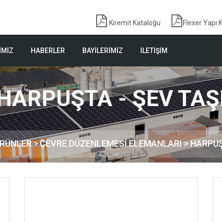
Kiremit Kataloğu
Flexer Yapı 
İMİZ
HABERLER
BAYİLERİMİZ
İLETİŞİM
HARPUŞTA - ŞEV TAŞ
RÜNLER
>
ÇEVRE DÜZENLEMESİ ELEMANLARI >
HARPUŞ