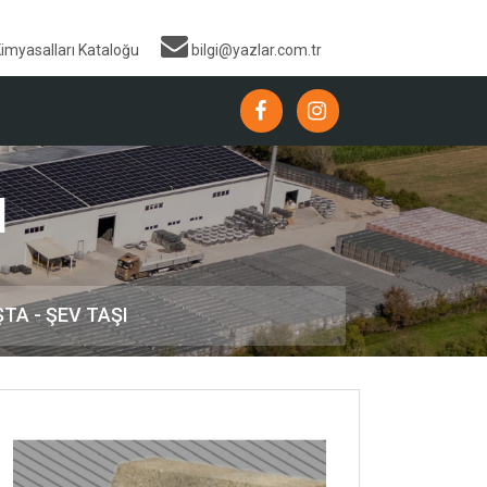
Kimyasalları Kataloğu
bilgi@yazlar.com.tr
I
TA - ŞEV TAŞI