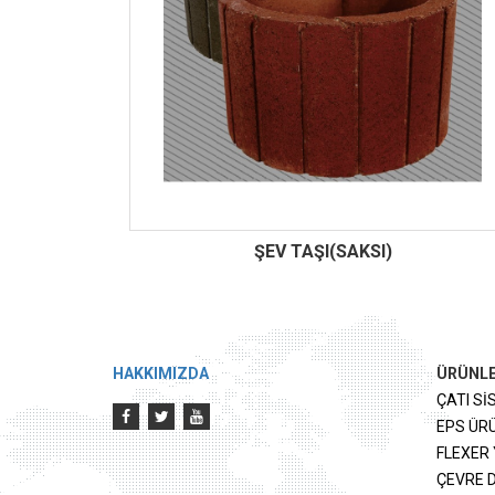
ŞEV TAŞI(SAKSI)
HAKKIMIZDA
ÜRÜNL
ÇATI Sİ
EPS ÜR
FLEXER 
ÇEVRE 